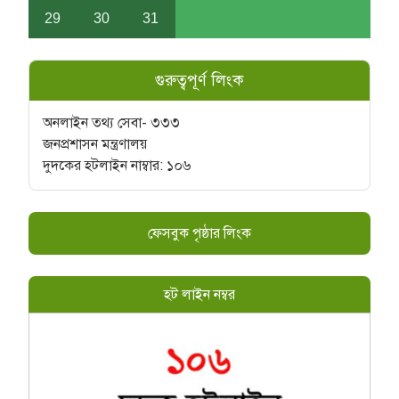
29
30
31
গুরুত্বপূর্ণ লিংক
অনলাইন তথ্য সেবা- ৩৩৩
জনপ্রশাসন মন্ত্রণালয়
দুদকের হটলাইন নাম্বার: ১০৬
ফেসবুক পৃষ্ঠার লিংক
হট লাইন নম্বর