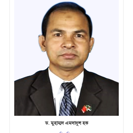
ড. মুহাম্মদ এমদাদুল হক