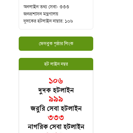
অনলাইন তথ্য সেবা- ৩৩৩
জনপ্রশাসন মন্ত্রণালয়
দুদকের হটলাইন নাম্বার: ১০৬
ফেসবুক পৃষ্ঠার লিংক
হট লাইন নম্বর