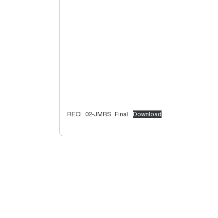
REOI_02-JMRS_Final
Download