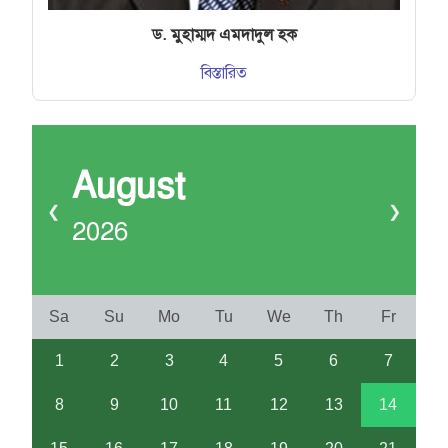
ড. মুহাম্মদ এমদাদুল হক
বিস্তারিত
August
❮
❯
2026
Sa
Su
Mo
Tu
We
Th
Fr
1
2
3
4
5
6
7
8
9
10
11
12
13
14