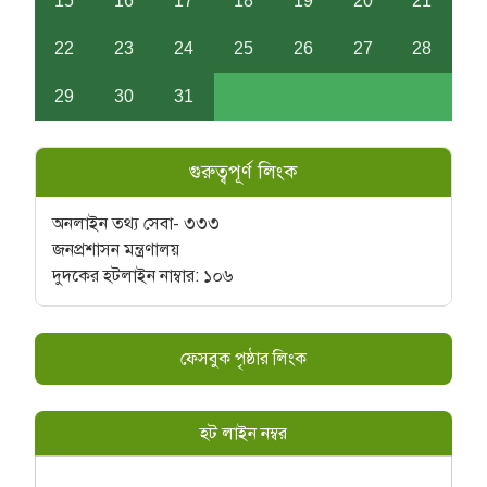
15
16
17
18
19
20
21
22
23
24
25
26
27
28
29
30
31
গুরুত্বপূর্ণ লিংক
অনলাইন তথ্য সেবা- ৩৩৩
জনপ্রশাসন মন্ত্রণালয়
দুদকের হটলাইন নাম্বার: ১০৬
ফেসবুক পৃষ্ঠার লিংক
হট লাইন নম্বর