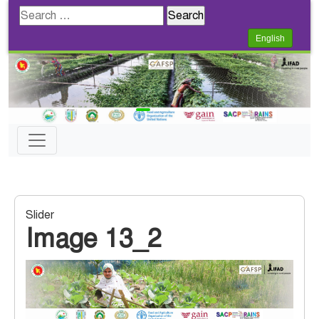
Search
for:
English
Slider
Image 13_2