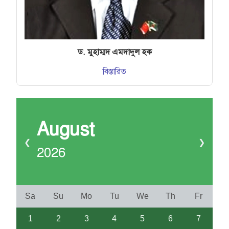
ড. মুহাম্মদ এমদাদুল হক
বিস্তারিত
August
❮
❯
2026
Sa
Su
Mo
Tu
We
Th
Fr
1
2
3
4
5
6
7