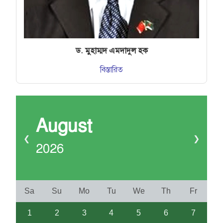
ড. মুহাম্মদ এমদাদুল হক
বিস্তারিত
August
❮
❯
2026
Sa
Su
Mo
Tu
We
Th
Fr
1
2
3
4
5
6
7