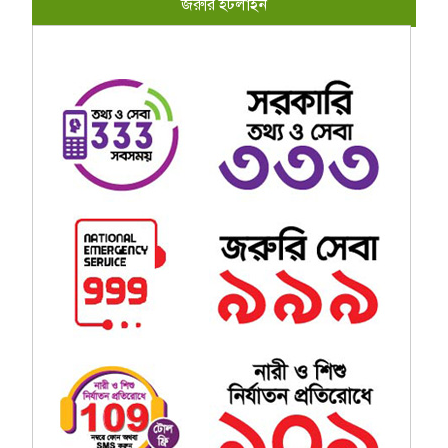
জরুরি হটলাইন