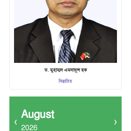
ড. মুহাম্মদ এমদাদুল হক
বিস্তারিত
August
❮
❯
2026