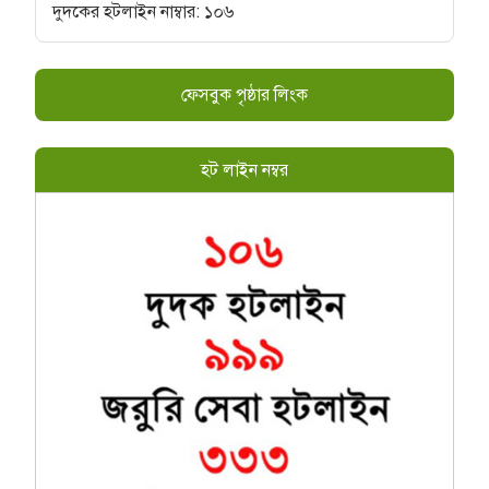
দুদকের হটলাইন নাম্বার: ১০৬
ফেসবুক পৃষ্ঠার লিংক
হট লাইন নম্বর