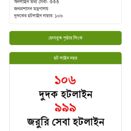
অনলাইন তথ্য সেবা- ৩৩৩
জনপ্রশাসন মন্ত্রণালয়
দুদকের হটলাইন নাম্বার: ১০৬
ফেসবুক পৃষ্ঠার লিংক
হট লাইন নম্বর